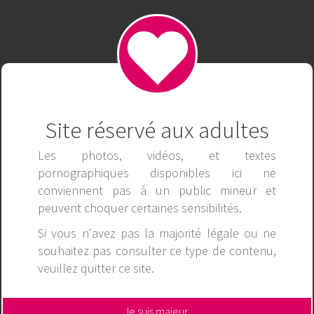
SUN3WIN
Publicité
Site réservé aux adultes
Les photos, vidéos, et textes
pornographiques disponibles ici ne
conviennent pas à un public mineur et
peuvent choquer certaines sensibilités.
Si vous n'avez pas la majorité légale ou ne
souhaitez pas consulter ce type de contenu,
veuillez
quitter ce site
.
Je suis majeur,